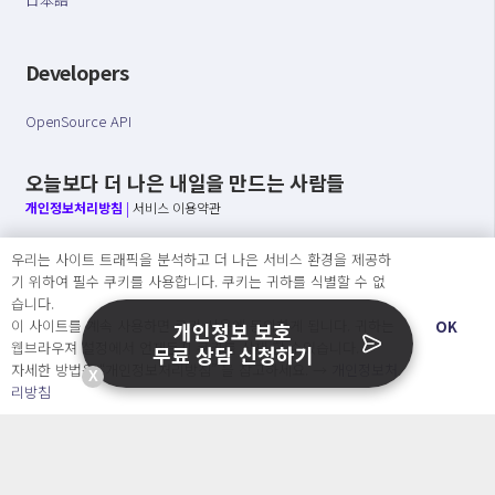
Developers
OpenSource API
오늘보다 더 나은 내일을 만드는 사람들
개인정보처리방침
|
서비스 이용약관
○ 개인정보보호 컴플라이언스를 선도하겠습니다.
우리는 사이트 트래픽을 분석하고 더 나은 서비스 환경을 제공하
○ 정보주체의 권리를 보장하겠습니다.
기 위하여 필수 쿠키를 사용합니다. 쿠키는 귀하를 식별할 수 없
○ 기업의 개인정보보호를 위한 효율적 관리를 보장하겠습니다.
습니다.
이 사이트를 계속 사용하면 쿠키 사용에 동의하게 됩니다. 귀하는
OK
개인정보 보호
웹브라우져 설정에서 언제든지 쿠키를 삭제 할 수있습니다.
무료 상담 신청하기
자세한 방법은 “개인정보처리방침” 을 참고하세요. →
개인정보처
Copyright Ⓒ
X
리방침
2026 O.NE PEOPLE Co., Ltd. All rights reserved.