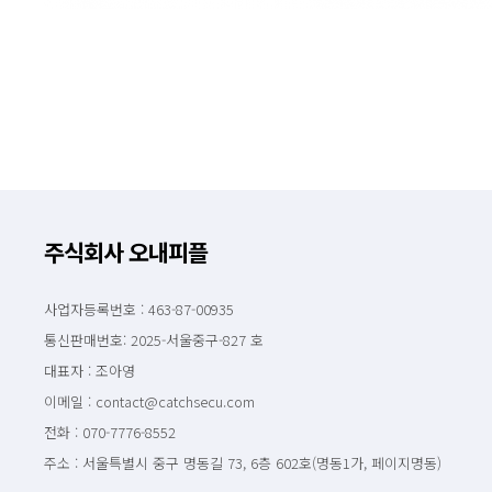
주식회사 오내피플
사업자등록번호 : 463-87-00935
통신판매번호: 2025-서울중구-827 호
대표자 : 조아영
이메일 : contact@catchsecu.com
전화 : 070-7776-8552
주소 : 서울특별시 중구 명동길 73, 6층 602호(명동1가, 페이지명동)