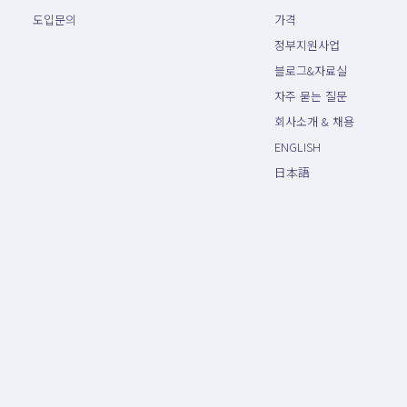
도입문의
가격
정부지원사업
블로그&자료실
자주 묻는 질문
회사소개 & 채용
ENGLISH
日本語