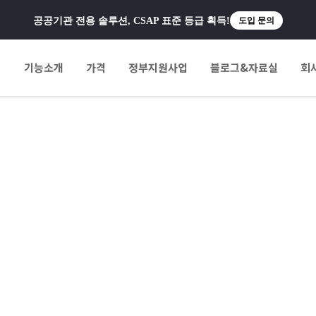
공공기관 전용 솔루션, CSAP 표준 등급 획득!
도입 문의
팅
기능소개
가격
정부지원사업
블로그&자료실
회