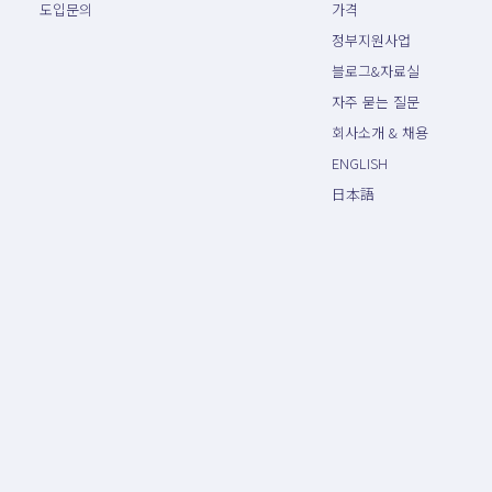
도입문의
가격
정부지원사업
블로그&자료실
자주 묻는 질문
회사소개 & 채용
ENGLISH
日本語