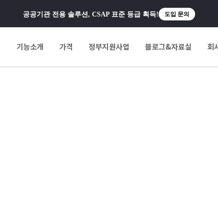
공공기관 전용 솔루션, CSAP 표준 등급 획득!
도입 문의
팅
기능소개
가격
정부지원사업
블로그&자료실
회