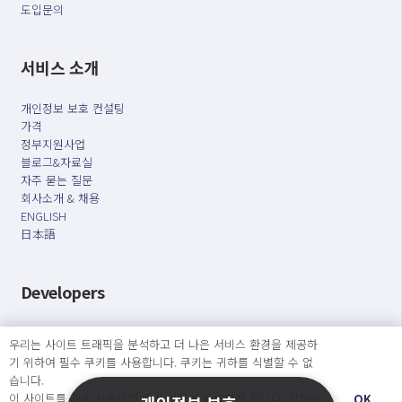
도입문의
서비스 소개
개인정보 보호 컨설팅
가격
정부지원사업
블로그&자료실
자주 묻는 질문
회사소개 & 채용
ENGLISH
日本語
Developers
OpenSource API
우리는 사이트 트래픽을 분석하고 더 나은 서비스 환경을 제공하
기 위하여 필수 쿠키를 사용합니다. 쿠키는 귀하를 식별할 수 없
오늘보다 더 나은 내일을 만드는 사람들
습니다.
이 사이트를 계속 사용하면 쿠키 사용에 동의하게 됩니다. 귀하는
OK
개인정보처리방침
|
서비스 이용약관