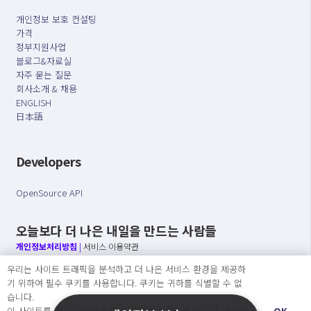
개인정보 보호 컨설팅
가격
정부지원사업
블로그&자료실
자주 묻는 질문
회사소개 & 채용
ENGLISH
日本語
Developers
OpenSource API
오늘보다 더 나은 내일을 만드는 사람들
개인정보처리방침
|
서비스 이용약관
우리는 사이트 트래픽을 분석하고 더 나은 서비스 환경을 제공하
○ 개인정보보호 컴플라이언스를 선도하겠습니다.
기 위하여 필수 쿠키를 사용합니다. 쿠키는 귀하를 식별할 수 없
○ 정보주체의 권리를 보장하겠습니다.
습니다.
○ 기업의 개인정보보호를 위한 효율적 관리를 보장하겠습니다.
이 사이트를 계속 사용하면 쿠키 사용에 동의하게 됩니다. 귀하는