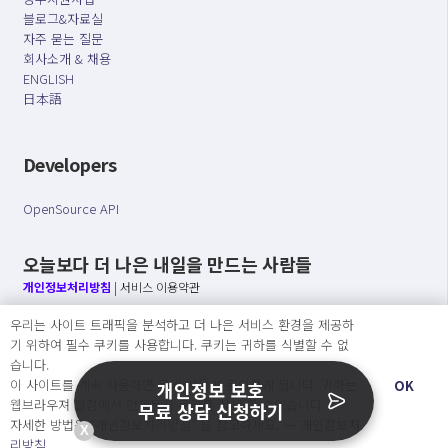
블로그&자료실
자주 묻는 질문
회사소개 & 채용
ENGLISH
日本語
Developers
OpenSource API
오늘보다 더 나은 내일을 만드는 사람들
개인정보처리방침
|
서비스 이용약관
우리는 사이트 트래픽을 분석하고 더 나은 서비스 환경을 제공하
○ 개인정보보호 컴플라이언스를 선도하겠습니다.
기 위하여 필수 쿠키를 사용합니다. 쿠키는 귀하를 식별할 수 없
○ 정보주체의 권리를 보장하겠습니다.
습니다.
○ 기업의 개인정보보호를 위한 효율적 관리를 보장하겠습니다.
이 사이트를 계속 사용하면 쿠키 사용에 동의하게 됩니다. 귀하는
OK
개인정보 보호
웹브라우져 설정에서 언제든지 쿠키를 삭제 할 수있습니다.
무료 상담 신청하기
자세한 방법은 “개인정보처리방침” 을 참고하세요. →
개인정보처
X
Copyright Ⓒ
리방침