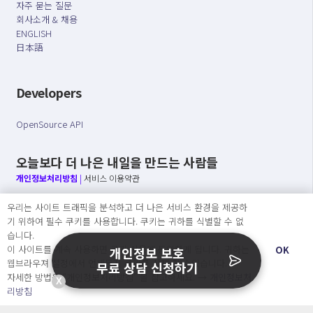
자주 묻는 질문
회사소개 & 채용
ENGLISH
日本語
Developers
OpenSource API
오늘보다 더 나은 내일을 만드는 사람들
개인정보처리방침
|
서비스 이용약관
우리는 사이트 트래픽을 분석하고 더 나은 서비스 환경을 제공하
○ 개인정보보호 컴플라이언스를 선도하겠습니다.
기 위하여 필수 쿠키를 사용합니다. 쿠키는 귀하를 식별할 수 없
○ 정보주체의 권리를 보장하겠습니다.
습니다.
○ 기업의 개인정보보호를 위한 효율적 관리를 보장하겠습니다.
이 사이트를 계속 사용하면 쿠키 사용에 동의하게 됩니다. 귀하는
OK
개인정보 보호
웹브라우져 설정에서 언제든지 쿠키를 삭제 할 수있습니다.
무료 상담 신청하기
자세한 방법은 “개인정보처리방침” 을 참고하세요. →
개인정보처
X
Copyright Ⓒ
리방침
2026 O.NE PEOPLE Co., Ltd. All rights reserved.