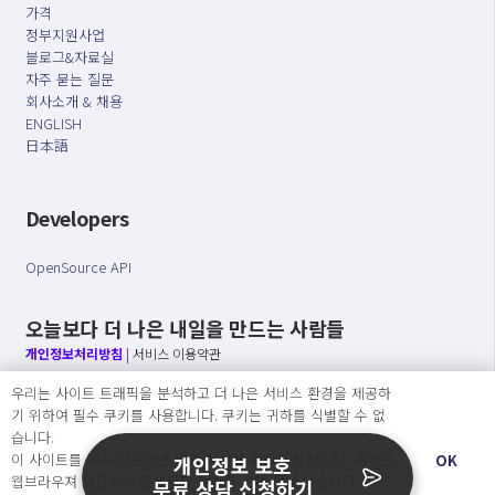
가격
정부지원사업
블로그&자료실
자주 묻는 질문
회사소개 & 채용
ENGLISH
日本語
Developers
OpenSource API
오늘보다 더 나은 내일을 만드는 사람들
개인정보처리방침
|
서비스 이용약관
우리는 사이트 트래픽을 분석하고 더 나은 서비스 환경을 제공하
○ 개인정보보호 컴플라이언스를 선도하겠습니다.
기 위하여 필수 쿠키를 사용합니다. 쿠키는 귀하를 식별할 수 없
○ 정보주체의 권리를 보장하겠습니다.
습니다.
○ 기업의 개인정보보호를 위한 효율적 관리를 보장하겠습니다.
이 사이트를 계속 사용하면 쿠키 사용에 동의하게 됩니다. 귀하는
OK
개인정보 보호
웹브라우져 설정에서 언제든지 쿠키를 삭제 할 수있습니다.
무료 상담 신청하기