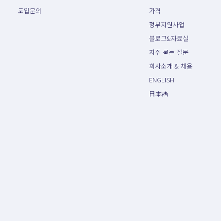
도입문의
가격
정부지원사업
블로그&자료실
자주 묻는 질문
회사소개 & 채용
ENGLISH
日本語