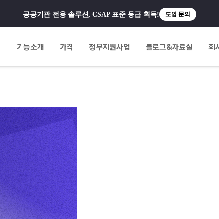
공공기관 전용 솔루션, CSAP 표준 등급 획득!
도입 문의
팅
기능소개
가격
정부지원사업
블로그&자료실
회