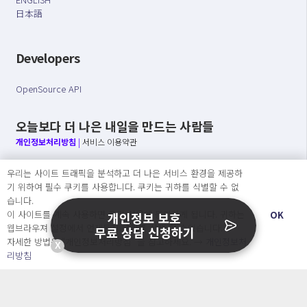
日本語
Developers
OpenSource API
오늘보다 더 나은 내일을 만드는 사람들
개인정보처리방침
|
서비스 이용약관
○ 개인정보보호 컴플라이언스를 선도하겠습니다.
우리는 사이트 트래픽을 분석하고 더 나은 서비스 환경을 제공하
○ 정보주체의 권리를 보장하겠습니다.
기 위하여 필수 쿠키를 사용합니다. 쿠키는 귀하를 식별할 수 없
○ 기업의 개인정보보호를 위한 효율적 관리를 보장하겠습니다.
습니다.
이 사이트를 계속 사용하면 쿠키 사용에 동의하게 됩니다. 귀하는
OK
개인정보 보호
웹브라우져 설정에서 언제든지 쿠키를 삭제 할 수있습니다.
무료 상담 신청하기
자세한 방법은 “개인정보처리방침” 을 참고하세요. →
개인정보처
X
Copyright Ⓒ
리방침
2026 O.NE PEOPLE Co., Ltd. All rights reserved.