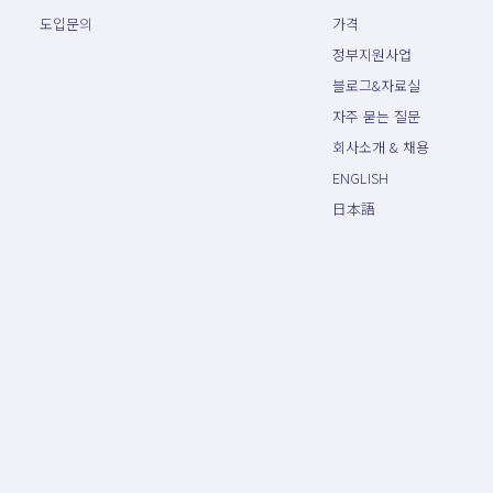
도입문의
가격
정부지원사업
블로그&자료실
자주 묻는 질문
회사소개 & 채용
ENGLISH
日本語