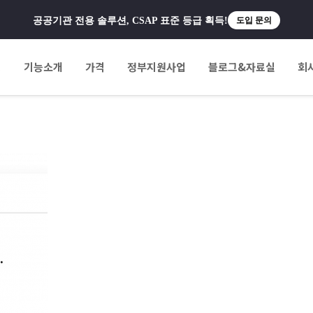
공공기관 전용 솔루션, CSAP 표준 등급 획득!
도입 문의
팅
기능소개
가격
정부지원사업
블로그&자료실
회