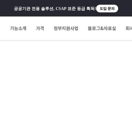
공공기관 전용 솔루션, CSAP 표준 등급 획득!
도입 문의
팅
기능소개
가격
정부지원사업
블로그&자료실
회