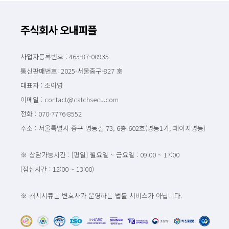
주식회사 오내피플
사업자등록번호 : 463-87-00935
통신판매번호: 2025-서울중구-827 호
대표자 : 조아영
이메일 : contact@catchsecu.com
전화 : 070-7776-8552
주소 : 서울특별시 중구 명동길 73, 6층 602호(명동1가, 페이지명동)
※ 상담가능시간 : [평일] 월요일 ~ 금요일 : 09:00 ~ 17:00
(점심시간 : 12:00 ~ 13:00)
※ 캐치시큐는 변호사가 운영하는 법률 서비스가 아닙니다.