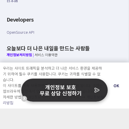
日本語
Developers
OpenSource API
오늘보다 더 나은 내일을 만드는 사람들
개인정보처리방침
|
서비스 이용약관
○ 개인정보보호 컴플라이언스를 선도하겠습니다.
우리는 사이트 트래픽을 분석하고 더 나은 서비스 환경을 제공하
○ 정보주체의 권리를 보장하겠습니다.
기 위하여 필수 쿠키를 사용합니다. 쿠키는 귀하를 식별할 수 없
○ 기업의 개인정보보호를 위한 효율적 관리를 보장하겠습니다.
습니다.
이 사이트를 계속 사용하면 쿠키 사용에 동의하게 됩니다. 귀하는
OK
개인정보 보호
웹브라우져 설정에서 언제든지 쿠키를 삭제 할 수있습니다.
무료 상담 신청하기
자세한 방법은 “개인정보처리방침” 을 참고하세요. →
개인정보처
Copyright Ⓒ
X
리방침
2026 O.NE PEOPLE Co., Ltd. All rights reserved.