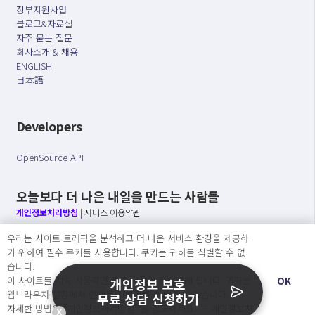
정부지원사업
블로그&자료실
자주 묻는 질문
회사소개 & 채용
ENGLISH
日本語
Developers
OpenSource API
오늘보다 더 나은 내일을 만드는 사람들
개인정보처리방침
|
서비스 이용약관
우리는 사이트 트래픽을 분석하고 더 나은 서비스 환경을 제공하
○ 개인정보보호 컴플라이언스를 선도하겠습니다.
기 위하여 필수 쿠키를 사용합니다. 쿠키는 귀하를 식별할 수 없
○ 정보주체의 권리를 보장하겠습니다.
습니다.
○ 기업의 개인정보보호를 위한 효율적 관리를 보장하겠습니다.
이 사이트를 계속 사용하면 쿠키 사용에 동의하게 됩니다. 귀하는
OK
개인정보 보호
웹브라우져 설정에서 언제든지 쿠키를 삭제 할 수있습니다.
무료 상담 신청하기
자세한 방법은 “개인정보처리방침” 을 참고하세요. →
개인정보처
X