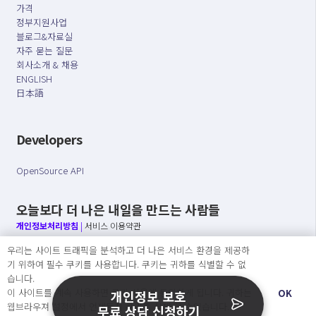
가격
정부지원사업
블로그&자료실
자주 묻는 질문
회사소개 & 채용
ENGLISH
日本語
Developers
OpenSource API
오늘보다 더 나은 내일을 만드는 사람들
개인정보처리방침
|
서비스 이용약관
우리는 사이트 트래픽을 분석하고 더 나은 서비스 환경을 제공하
○ 개인정보보호 컴플라이언스를 선도하겠습니다.
기 위하여 필수 쿠키를 사용합니다. 쿠키는 귀하를 식별할 수 없
○ 정보주체의 권리를 보장하겠습니다.
습니다.
○ 기업의 개인정보보호를 위한 효율적 관리를 보장하겠습니다.
이 사이트를 계속 사용하면 쿠키 사용에 동의하게 됩니다. 귀하는
OK
개인정보 보호
웹브라우져 설정에서 언제든지 쿠키를 삭제 할 수있습니다.
무료 상담 신청하기