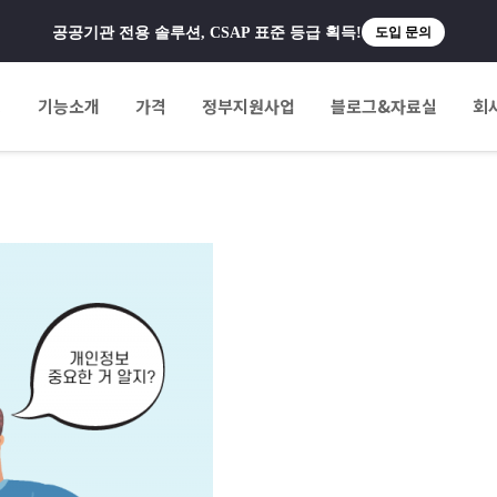
공공기관 전용 솔루션, CSAP 표준 등급 획득!
도입 문의
팅
기능소개
가격
정부지원사업
블로그&자료실
회