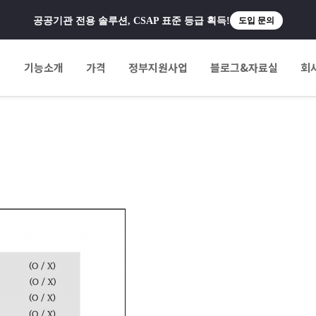
공공기관 전용 솔루션, CSAP 표준 등급 획득!
도입 문의
팅
기능소개
가격
정부지원사업
블로그&자료실
회