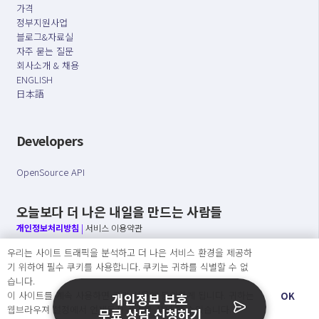
가격
정부지원사업
블로그&자료실
자주 묻는 질문
회사소개 & 채용
ENGLISH
日本語
Developers
OpenSource API
오늘보다 더 나은 내일을 만드는 사람들
개인정보처리방침
|
서비스 이용약관
우리는 사이트 트래픽을 분석하고 더 나은 서비스 환경을 제공하
○ 개인정보보호 컴플라이언스를 선도하겠습니다.
기 위하여 필수 쿠키를 사용합니다. 쿠키는 귀하를 식별할 수 없
○ 정보주체의 권리를 보장하겠습니다.
습니다.
○ 기업의 개인정보보호를 위한 효율적 관리를 보장하겠습니다.
이 사이트를 계속 사용하면 쿠키 사용에 동의하게 됩니다. 귀하는
OK
개인정보 보호
웹브라우져 설정에서 언제든지 쿠키를 삭제 할 수있습니다.
무료 상담 신청하기