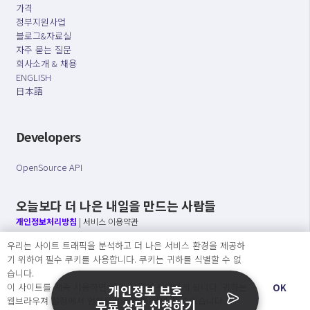
가격
정부지원사업
블로그&자료실
자주 묻는 질문
회사소개 & 채용
ENGLISH
日本語
Developers
OpenSource API
오늘보다 더 나은 내일을 만드는 사람들
개인정보처리방침
|
서비스 이용약관
우리는 사이트 트래픽을 분석하고 더 나은 서비스 환경을 제공하
○ 개인정보보호 컴플라이언스를 선도하겠습니다.
기 위하여 필수 쿠키를 사용합니다. 쿠키는 귀하를 식별할 수 없
○ 정보주체의 권리를 보장하겠습니다.
습니다.
○ 기업의 개인정보보호를 위한 효율적 관리를 보장하겠습니다.
이 사이트를 계속 사용하면 쿠키 사용에 동의하게 됩니다. 귀하는
OK
개인정보 보호
웹브라우져 설정에서 언제든지 쿠키를 삭제 할 수있습니다.
무료 상담 신청하기