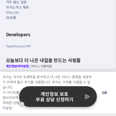
자주 묻는 질문
회사소개 & 채용
ENGLISH
日本語
Developers
OpenSource API
오늘보다 더 나은 내일을 만드는 사람들
개인정보처리방침
|
서비스 이용약관
우리는 사이트 트래픽을 분석하고 더 나은 서비스 환경을 제공하
○ 개인정보보호 컴플라이언스를 선도하겠습니다.
기 위하여 필수 쿠키를 사용합니다. 쿠키는 귀하를 식별할 수 없
○ 정보주체의 권리를 보장하겠습니다.
습니다.
○ 기업의 개인정보보호를 위한 효율적 관리를 보장하겠습니다.
이 사이트를 계속 사용하면 쿠키 사용에 동의하게 됩니다. 귀하는
OK
개인정보 보호
웹브라우져 설정에서 언제든지 쿠키를 삭제 할 수있습니다.
무료 상담 신청하기
자세한 방법은 “개인정보처리방침” 을 참고하세요. →
개인정보처
X
Copyright Ⓒ
리방침
2026 O.NE PEOPLE Co., Ltd. All rights reserved.