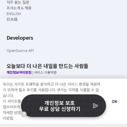
자주 묻는 질문
회사소개 & 채용
ENGLISH
日本語
Developers
OpenSource API
오늘보다 더 나은 내일을 만드는 사람들
개인정보처리방침
|
서비스 이용약관
우리는 사이트 트래픽을 분석하고 더 나은 서비스 환경을 제공하
○ 개인정보보호 컴플라이언스를 선도하겠습니다.
기 위하여 필수 쿠키를 사용합니다. 쿠키는 귀하를 식별할 수 없
○ 정보주체의 권리를 보장하겠습니다.
습니다.
○ 기업의 개인정보보호를 위한 효율적 관리를 보장하겠습니다.
이 사이트를 계속 사용하면 쿠키 사용에 동의하게 됩니다. 귀하는
OK
개인정보 보호
웹브라우져 설정에서 언제든지 쿠키를 삭제 할 수있습니다.
무료 상담 신청하기
자세한 방법은 “개인정보처리방침” 을 참고하세요. →
개인정보처
X
Copyright Ⓒ
리방침
2026 O.NE PEOPLE Co., Ltd. All rights reserved.