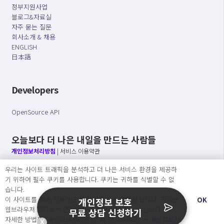
정부지원사업
블로그&자료실
자주 묻는 질문
회사소개 & 채용
ENGLISH
日本語
Developers
OpenSource API
오늘보다 더 나은 내일을 만드는 사람들
개인정보처리방침
|
서비스 이용약관
우리는 사이트 트래픽을 분석하고 더 나은 서비스 환경을 제공하
○ 개인정보보호 컴플라이언스를 선도하겠습니다.
기 위하여 필수 쿠키를 사용합니다. 쿠키는 귀하를 식별할 수 없
○ 정보주체의 권리를 보장하겠습니다.
습니다.
○ 기업의 개인정보보호를 위한 효율적 관리를 보장하겠습니다.
이 사이트를 계속 사용하면 쿠키 사용에 동의하게 됩니다. 귀하는
OK
개인정보 보호
웹브라우져 설정에서 언제든지 쿠키를 삭제 할 수있습니다.
무료 상담 신청하기
자세한 방법은 “개인정보처리방침” 을 참고하세요. →
개인정보처
X