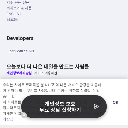
자주 묻는 질문
회사소개 & 채용
ENGLISH
日本語
Developers
OpenSource API
오늘보다 더 나은 내일을 만드는 사람들
개인정보처리방침
|
서비스 이용약관
우리는 사이트 트래픽을 분석하고 더 나은 서비스 환경을 제공하
○ 개인정보보호 컴플라이언스를 선도하겠습니다.
기 위하여 필수 쿠키를 사용합니다. 쿠키는 귀하를 식별할 수 없
○ 정보주체의 권리를 보장하겠습니다.
습니다.
○ 기업의 개인정보보호를 위한 효율적 관리를 보장하겠습니다.
이 사이트를 계속 사용하면 쿠키 사용에 동의하게 됩니다. 귀하는
OK
개인정보 보호
웹브라우져 설정에서 언제든지 쿠키를 삭제 할 수있습니다.
무료 상담 신청하기
자세한 방법은 “개인정보처리방침” 을 참고하세요. →
개인정보처
X
Copyright Ⓒ
리방침
2026 O.NE PEOPLE Co., Ltd. All rights reserved.