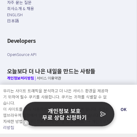
자주 묻는 질문
회사소개 & 채용
ENGLISH
日本語
Developers
OpenSource API
오늘보다 더 나은 내일을 만드는 사람들
개인정보처리방침
|
서비스 이용약관
우리는 사이트 트래픽을 분석하고 더 나은 서비스 환경을 제공하
○ 개인정보보호 컴플라이언스를 선도하겠습니다.
기 위하여 필수 쿠키를 사용합니다. 쿠키는 귀하를 식별할 수 없
○ 정보주체의 권리를 보장하겠습니다.
습니다.
○ 기업의 개인정보보호를 위한 효율적 관리를 보장하겠습니다.
이 사이트를 계속 사용하면 쿠키 사용에 동의하게 됩니다. 귀하는
OK
개인정보 보호
웹브라우져 설정에서 언제든지 쿠키를 삭제 할 수있습니다.
무료 상담 신청하기
자세한 방법은 “개인정보처리방침” 을 참고하세요. →
개인정보처
X
Copyright Ⓒ
리방침
2026 O.NE PEOPLE Co., Ltd. All rights reserved.