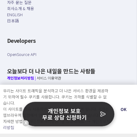
자주 묻는 질문
회사소개 & 채용
ENGLISH
日本語
Developers
OpenSource API
오늘보다 더 나은 내일을 만드는 사람들
개인정보처리방침
|
서비스 이용약관
우리는 사이트 트래픽을 분석하고 더 나은 서비스 환경을 제공하
○ 개인정보보호 컴플라이언스를 선도하겠습니다.
기 위하여 필수 쿠키를 사용합니다. 쿠키는 귀하를 식별할 수 없
○ 정보주체의 권리를 보장하겠습니다.
습니다.
○ 기업의 개인정보보호를 위한 효율적 관리를 보장하겠습니다.
이 사이트를 계속 사용하면 쿠키 사용에 동의하게 됩니다. 귀하는
OK
개인정보 보호
웹브라우져 설정에서 언제든지 쿠키를 삭제 할 수있습니다.
무료 상담 신청하기
자세한 방법은 “개인정보처리방침” 을 참고하세요. →
개인정보처
X
Copyright Ⓒ
리방침
2026 O.NE PEOPLE Co., Ltd. All rights reserved.