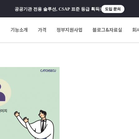
공공기관 전용 솔루션, CSAP 표준 등급 획득!
도입 문의
팅
기능소개
가격
정부지원사업
블로그&자료실
회