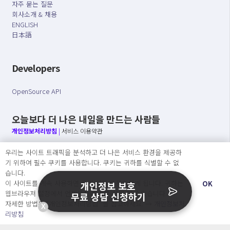
자주 묻는 질문
회사소개 & 채용
ENGLISH
日本語
Developers
OpenSource API
오늘보다 더 나은 내일을 만드는 사람들
개인정보처리방침
|
서비스 이용약관
우리는 사이트 트래픽을 분석하고 더 나은 서비스 환경을 제공하
○ 개인정보보호 컴플라이언스를 선도하겠습니다.
기 위하여 필수 쿠키를 사용합니다. 쿠키는 귀하를 식별할 수 없
○ 정보주체의 권리를 보장하겠습니다.
습니다.
○ 기업의 개인정보보호를 위한 효율적 관리를 보장하겠습니다.
이 사이트를 계속 사용하면 쿠키 사용에 동의하게 됩니다. 귀하는
OK
개인정보 보호
웹브라우져 설정에서 언제든지 쿠키를 삭제 할 수있습니다.
무료 상담 신청하기
자세한 방법은 “개인정보처리방침” 을 참고하세요. →
개인정보처
X
Copyright Ⓒ
리방침
2026 O.NE PEOPLE Co., Ltd. All rights reserved.