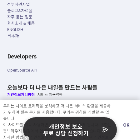
정부지원사업
블로그&자료실
자주 묻는 질문
회사소개 & 채용
ENGLISH
日本語
Developers
OpenSource API
오늘보다 더 나은 내일을 만드는 사람들
개인정보처리방침
|
서비스 이용약관
우리는 사이트 트래픽을 분석하고 더 나은 서비스 환경을 제공하
○ 개인정보보호 컴플라이언스를 선도하겠습니다.
기 위하여 필수 쿠키를 사용합니다. 쿠키는 귀하를 식별할 수 없
○ 정보주체의 권리를 보장하겠습니다.
습니다.
○ 기업의 개인정보보호를 위한 효율적 관리를 보장하겠습니다.
이 사이트를 계속 사용하면 쿠키 사용에 동의하게 됩니다. 귀하는
OK
개인정보 보호
웹브라우져 설정에서 언제든지 쿠키를 삭제 할 수있습니다.
무료 상담 신청하기
자세한 방법은 “개인정보처리방침” 을 참고하세요. →
개인정보처
X