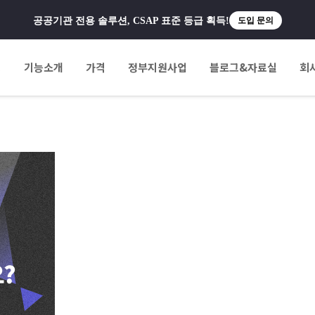
공공기관 전용 솔루션, CSAP 표준 등급 획득!
도입 문의
팅
기능소개
가격
정부지원사업
블로그&자료실
회