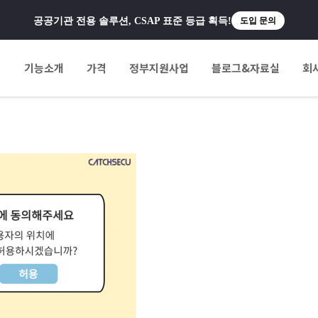
공공기관 전용 솔루션, CSAP 표준 등급 획득!
도입 문의
팅
기능소개
가격
정부지원사업
블로그&자료실
회