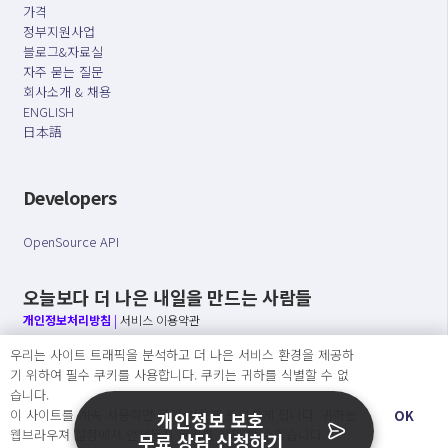
가격
정부지원사업
블로그&자료실
자주 묻는 질문
회사소개 & 채용
ENGLISH
日本語
Developers
OpenSource API
오늘보다 더 나은 내일을 만드는 사람들
개인정보처리방침
|
서비스 이용약관
우리는 사이트 트래픽을 분석하고 더 나은 서비스 환경을 제공하
○ 개인정보보호 컴플라이언스를 선도하겠습니다.
기 위하여 필수 쿠키를 사용합니다. 쿠키는 귀하를 식별할 수 없
○ 정보주체의 권리를 보장하겠습니다.
습니다.
○ 기업의 개인정보보호를 위한 효율적 관리를 보장하겠습니다.
이 사이트를 계속 사용하면 쿠키 사용에 동의하게 됩니다. 귀하는
OK
개인정보 보호
웹브라우져 설정에서 언제든지 쿠키를 삭제 할 수있습니다.
무료 상담 신청하기