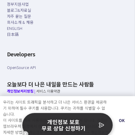
정부지원사업
블로그&자료실
자주 묻는 질문
회사소개 & 채용
ENGLISH
日本語
Developers
OpenSource API
오늘보다 더 나은 내일을 만드는 사람들
개인정보처리방침
|
서비스 이용약관
우리는 사이트 트래픽을 분석하고 더 나은 서비스 환경을 제공하
○ 개인정보보호 컴플라이언스를 선도하겠습니다.
기 위하여 필수 쿠키를 사용합니다. 쿠키는 귀하를 식별할 수 없
○ 정보주체의 권리를 보장하겠습니다.
습니다.
○ 기업의 개인정보보호를 위한 효율적 관리를 보장하겠습니다.
이 사이트를 계속 사용하면 쿠키 사용에 동의하게 됩니다. 귀하는
OK
개인정보 보호
웹브라우져 설정에서 언제든지 쿠키를 삭제 할 수있습니다.
무료 상담 신청하기
자세한 방법은 “개인정보처리방침” 을 참고하세요. →
개인정보처
X