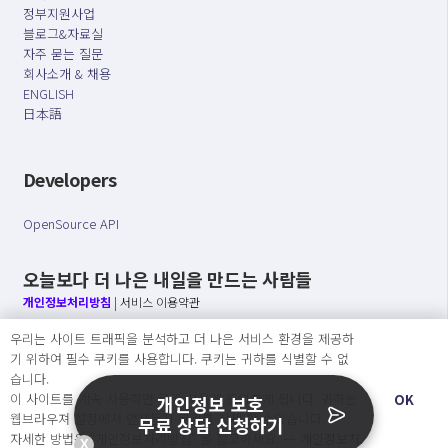
정부지원사업
블로그&자료실
자주 묻는 질문
회사소개 & 채용
ENGLISH
日本語
Developers
OpenSource API
오늘보다 더 나은 내일을 만드는 사람들
개인정보처리방침
|
서비스 이용약관
우리는 사이트 트래픽을 분석하고 더 나은 서비스 환경을 제공하
○ 개인정보보호 컴플라이언스를 선도하겠습니다.
기 위하여 필수 쿠키를 사용합니다. 쿠키는 귀하를 식별할 수 없
○ 정보주체의 권리를 보장하겠습니다.
습니다.
○ 기업의 개인정보보호를 위한 효율적 관리를 보장하겠습니다.
이 사이트를 계속 사용하면 쿠키 사용에 동의하게 됩니다. 귀하는
OK
개인정보 보호
웹브라우져 설정에서 언제든지 쿠키를 삭제 할 수있습니다.
무료 상담 신청하기
자세한 방법은 “개인정보처리방침” 을 참고하세요. →
개인정보처
X