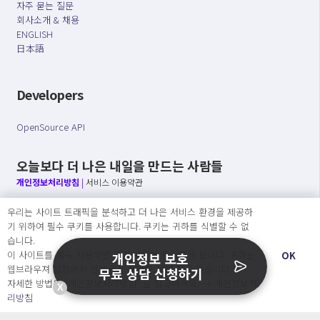
자주 묻는 질문
회사소개 & 채용
ENGLISH
日本語
Developers
OpenSource API
오늘보다 더 나은 내일을 만드는 사람들
개인정보처리방침
|
서비스 이용약관
우리는 사이트 트래픽을 분석하고 더 나은 서비스 환경을 제공하
○ 개인정보보호 컴플라이언스를 선도하겠습니다.
기 위하여 필수 쿠키를 사용합니다. 쿠키는 귀하를 식별할 수 없
○ 정보주체의 권리를 보장하겠습니다.
습니다.
○ 기업의 개인정보보호를 위한 효율적 관리를 보장하겠습니다.
이 사이트를 계속 사용하면 쿠키 사용에 동의하게 됩니다. 귀하는
OK
개인정보 보호
웹브라우져 설정에서 언제든지 쿠키를 삭제 할 수있습니다.
무료 상담 신청하기
자세한 방법은 “개인정보처리방침” 을 참고하세요. →
개인정보처
X
Copyright Ⓒ
리방침
2026 O.NE PEOPLE Co., Ltd. All rights reserved.