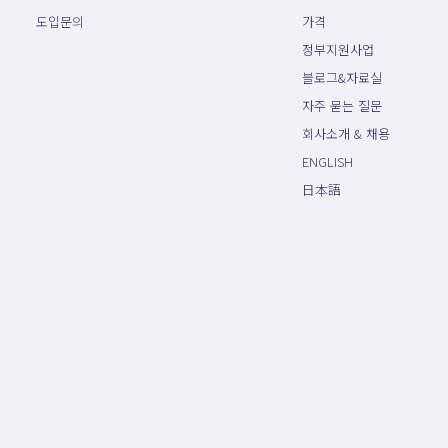
도입문의
가격
정부지원사업
블로그&자료실
자주 묻는 질문
회사소개 & 채용
ENGLISH
日本語