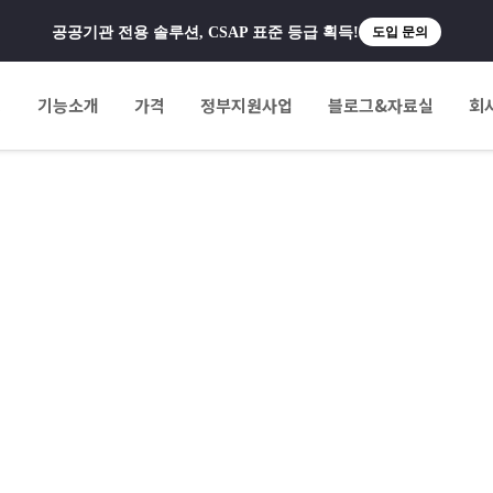
공공기관 전용 솔루션, CSAP 표준 등급 획득!
도입 문의
팅
기능소개
가격
정부지원사업
블로그&자료실
회