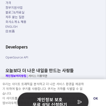
가격
정부지원사업
블로그&자료실
자주 묻는 질문
회사소개 & 채용
ENGLISH
日本語
Developers
OpenSource API
오늘보다 더 나은 내일을 만드는 사람들
개인정보처리방침
|
서비스 이용약관
우리는 사이트 트래픽을 분석하고 더 나은 서비스 환경을 제공하
○ 개인정보보호 컴플라이언스를 선도하겠습니다.
기 위하여 필수 쿠키를 사용합니다. 쿠키는 귀하를 식별할 수 없
○ 정보주체의 권리를 보장하겠습니다.
습니다.
○ 기업의 개인정보보호를 위한 효율적 관리를 보장하겠습니다.
이 사이트를 계속 사용하면 쿠키 사용에 동의하게 됩니다. 귀하는
OK
개인정보 보호
웹브라우져 설정에서 언제든지 쿠키를 삭제 할 수있습니다.
무료 상담 신청하기