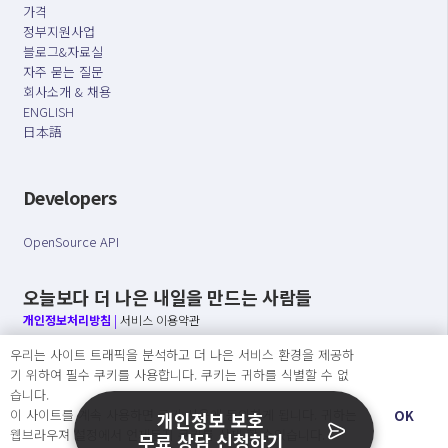
가격
정부지원사업
블로그&자료실
자주 묻는 질문
회사소개 & 채용
ENGLISH
日本語
Developers
OpenSource API
오늘보다 더 나은 내일을 만드는 사람들
개인정보처리방침
|
서비스 이용약관
우리는 사이트 트래픽을 분석하고 더 나은 서비스 환경을 제공하
○ 개인정보보호 컴플라이언스를 선도하겠습니다.
기 위하여 필수 쿠키를 사용합니다. 쿠키는 귀하를 식별할 수 없
○ 정보주체의 권리를 보장하겠습니다.
습니다.
○ 기업의 개인정보보호를 위한 효율적 관리를 보장하겠습니다.
이 사이트를 계속 사용하면 쿠키 사용에 동의하게 됩니다. 귀하는
OK
개인정보 보호
웹브라우져 설정에서 언제든지 쿠키를 삭제 할 수있습니다.
무료 상담 신청하기