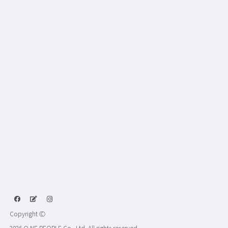
Copyright Ⓒ
2026 O.NE PEOPLE Co., Ltd. All rights reserved.