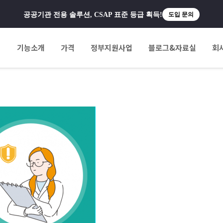
공공기관 전용 솔루션, CSAP 표준 등급 획득!
도입 문의
팅
기능소개
가격
정부지원사업
블로그&자료실
회