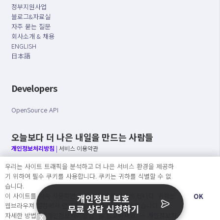
정부지원사업
블로그&자료실
자주 묻는 질문
회사소개 & 채용
ENGLISH
日本語
Developers
OpenSource API
오늘보다 더 나은 내일을 만드는 사람들
개인정보처리방침
|
서비스 이용약관
우리는 사이트 트래픽을 분석하고 더 나은 서비스 환경을 제공하
○ 개인정보보호 컴플라이언스를 선도하겠습니다.
기 위하여 필수 쿠키를 사용합니다. 쿠키는 귀하를 식별할 수 없
○ 정보주체의 권리를 보장하겠습니다.
습니다.
○ 기업의 개인정보보호를 위한 효율적 관리를 보장하겠습니다.
이 사이트를 계속 사용하면 쿠키 사용에 동의하게 됩니다. 귀하는
OK
개인정보 보호
웹브라우져 설정에서 언제든지 쿠키를 삭제 할 수있습니다.
무료 상담 신청하기
자세한 방법은 “개인정보처리방침” 을 참고하세요. →
개인정보처
X