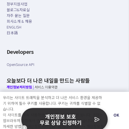
정부지원사업
블로그&자료실
자주 묻는 질문
회사소개 & 채용
ENGLISH
日本語
Developers
OpenSource API
오늘보다 더 나은 내일을 만드는 사람들
개인정보처리방침
|
서비스 이용약관
우리는 사이트 트래픽을 분석하고 더 나은 서비스 환경을 제공하
○ 개인정보보호 컴플라이언스를 선도하겠습니다.
기 위하여 필수 쿠키를 사용합니다. 쿠키는 귀하를 식별할 수 없
○ 정보주체의 권리를 보장하겠습니다.
습니다.
○ 기업의 개인정보보호를 위한 효율적 관리를 보장하겠습니다.
이 사이트를 계속 사용하면 쿠키 사용에 동의하게 됩니다. 귀하는
OK
개인정보 보호
웹브라우져 설정에서 언제든지 쿠키를 삭제 할 수있습니다.
무료 상담 신청하기
자세한 방법은 “개인정보처리방침” 을 참고하세요. →
개인정보처
X