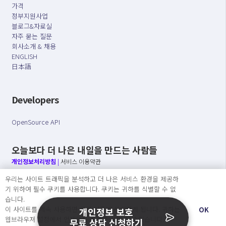
가격
정부지원사업
블로그&자료실
자주 묻는 질문
회사소개 & 채용
ENGLISH
日本語
Developers
OpenSource API
오늘보다 더 나은 내일을 만드는 사람들
개인정보처리방침
|
서비스 이용약관
우리는 사이트 트래픽을 분석하고 더 나은 서비스 환경을 제공하
○ 개인정보보호 컴플라이언스를 선도하겠습니다.
기 위하여 필수 쿠키를 사용합니다. 쿠키는 귀하를 식별할 수 없
○ 정보주체의 권리를 보장하겠습니다.
습니다.
○ 기업의 개인정보보호를 위한 효율적 관리를 보장하겠습니다.
이 사이트를 계속 사용하면 쿠키 사용에 동의하게 됩니다. 귀하는
OK
개인정보 보호
웹브라우져 설정에서 언제든지 쿠키를 삭제 할 수있습니다.
무료 상담 신청하기