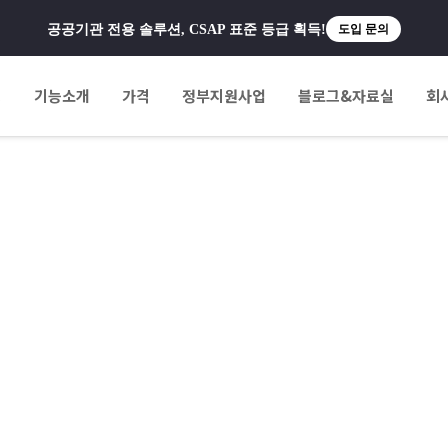
공공기관 전용 솔루션, CSAP 표준 등급 획득!
도입 문의
팅
기능소개
가격
정부지원사업
블로그&자료실
회