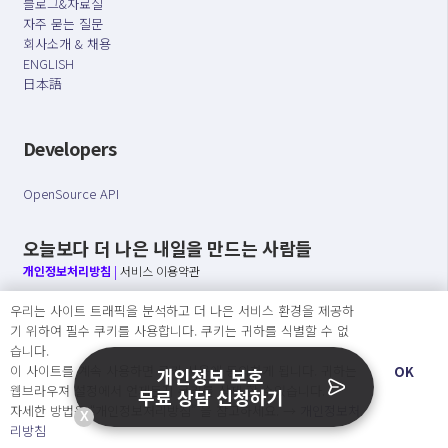
블로그&자료실
자주 묻는 질문
회사소개 & 채용
ENGLISH
日本語
Developers
OpenSource API
오늘보다 더 나은 내일을 만드는 사람들
개인정보처리방침
|
서비스 이용약관
우리는 사이트 트래픽을 분석하고 더 나은 서비스 환경을 제공하
○ 개인정보보호 컴플라이언스를 선도하겠습니다.
기 위하여 필수 쿠키를 사용합니다. 쿠키는 귀하를 식별할 수 없
○ 정보주체의 권리를 보장하겠습니다.
습니다.
○ 기업의 개인정보보호를 위한 효율적 관리를 보장하겠습니다.
이 사이트를 계속 사용하면 쿠키 사용에 동의하게 됩니다. 귀하는
OK
개인정보 보호
웹브라우져 설정에서 언제든지 쿠키를 삭제 할 수있습니다.
무료 상담 신청하기
자세한 방법은 “개인정보처리방침” 을 참고하세요. →
개인정보처
X
Copyright Ⓒ
리방침
2026 O.NE PEOPLE Co., Ltd. All rights reserved.