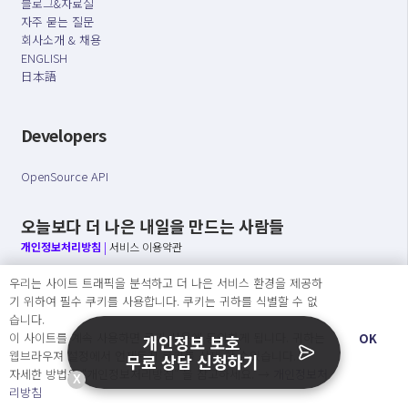
블로그&자료실
자주 묻는 질문
회사소개 & 채용
ENGLISH
日本語
Developers
OpenSource API
오늘보다 더 나은 내일을 만드는 사람들
개인정보처리방침
|
서비스 이용약관
우리는 사이트 트래픽을 분석하고 더 나은 서비스 환경을 제공하
○ 개인정보보호 컴플라이언스를 선도하겠습니다.
기 위하여 필수 쿠키를 사용합니다. 쿠키는 귀하를 식별할 수 없
○ 정보주체의 권리를 보장하겠습니다.
습니다.
○ 기업의 개인정보보호를 위한 효율적 관리를 보장하겠습니다.
이 사이트를 계속 사용하면 쿠키 사용에 동의하게 됩니다. 귀하는
OK
개인정보 보호
웹브라우져 설정에서 언제든지 쿠키를 삭제 할 수있습니다.
무료 상담 신청하기
자세한 방법은 “개인정보처리방침” 을 참고하세요. →
개인정보처
X
Copyright Ⓒ
리방침
2026 O.NE PEOPLE Co., Ltd. All rights reserved.