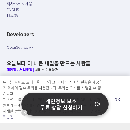
회사소개 & 채용
ENGLISH
日本語
Developers
OpenSource API
오늘보다 더 나은 내일을 만드는 사람들
개인정보처리방침
|
서비스 이용약관
우리는 사이트 트래픽을 분석하고 더 나은 서비스 환경을 제공하
○ 개인정보보호 컴플라이언스를 선도하겠습니다.
기 위하여 필수 쿠키를 사용합니다. 쿠키는 귀하를 식별할 수 없
○ 정보주체의 권리를 보장하겠습니다.
습니다.
○ 기업의 개인정보보호를 위한 효율적 관리를 보장하겠습니다.
이 사이트를 계속 사용하면 쿠키 사용에 동의하게 됩니다. 귀하는
OK
개인정보 보호
웹브라우져 설정에서 언제든지 쿠키를 삭제 할 수있습니다.
무료 상담 신청하기
자세한 방법은 “개인정보처리방침” 을 참고하세요. →
개인정보처
X
Copyright Ⓒ
리방침
2026 O.NE PEOPLE Co., Ltd. All rights reserved.