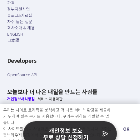
가격
정부지원사업
블로그&자료실
자주 묻는 질문
회사소개 & 채용
ENGLISH
日本語
Developers
OpenSource API
오늘보다 더 나은 내일을 만드는 사람들
개인정보처리방침
|
서비스 이용약관
우리는 사이트 트래픽을 분석하고 더 나은 서비스 환경을 제공하
○ 개인정보보호 컴플라이언스를 선도하겠습니다.
기 위하여 필수 쿠키를 사용합니다. 쿠키는 귀하를 식별할 수 없
○ 정보주체의 권리를 보장하겠습니다.
습니다.
○ 기업의 개인정보보호를 위한 효율적 관리를 보장하겠습니다.
이 사이트를 계속 사용하면 쿠키 사용에 동의하게 됩니다. 귀하는
OK
개인정보 보호
웹브라우져 설정에서 언제든지 쿠키를 삭제 할 수있습니다.
무료 상담 신청하기