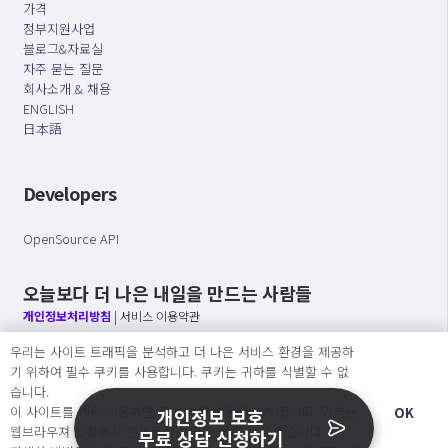
가격
정부지원사업
블로그&자료실
자주 묻는 질문
회사소개 & 채용
ENGLISH
日本語
Developers
OpenSource API
오늘보다 더 나은 내일을 만드는 사람들
개인정보처리방침
|
서비스 이용약관
우리는 사이트 트래픽을 분석하고 더 나은 서비스 환경을 제공하
○ 개인정보보호 컴플라이언스를 선도하겠습니다.
기 위하여 필수 쿠키를 사용합니다. 쿠키는 귀하를 식별할 수 없
○ 정보주체의 권리를 보장하겠습니다.
습니다.
○ 기업의 개인정보보호를 위한 효율적 관리를 보장하겠습니다.
이 사이트를 계속 사용하면 쿠키 사용에 동의하게 됩니다. 귀하는
OK
개인정보 보호
웹브라우져 설정에서 언제든지 쿠키를 삭제 할 수있습니다.
무료 상담 신청하기