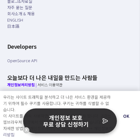
블로그&자료실
자주 묻는 질문
회사소개 & 채용
ENGLISH
日本語
Developers
OpenSource API
오늘보다 더 나은 내일을 만드는 사람들
개인정보처리방침
|
서비스 이용약관
우리는 사이트 트래픽을 분석하고 더 나은 서비스 환경을 제공하
○ 개인정보보호 컴플라이언스를 선도하겠습니다.
기 위하여 필수 쿠키를 사용합니다. 쿠키는 귀하를 식별할 수 없
○ 정보주체의 권리를 보장하겠습니다.
습니다.
○ 기업의 개인정보보호를 위한 효율적 관리를 보장하겠습니다.
이 사이트를 계속 사용하면 쿠키 사용에 동의하게 됩니다. 귀하는
OK
개인정보 보호
웹브라우져 설정에서 언제든지 쿠키를 삭제 할 수있습니다.
무료 상담 신청하기
자세한 방법은 “개인정보처리방침” 을 참고하세요. →
개인정보처
X
Copyright Ⓒ
리방침
2026 O.NE PEOPLE Co., Ltd. All rights reserved.