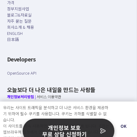
가격
정부지원사업
블로그&자료실
자주 묻는 질문
회사소개 & 채용
ENGLISH
日本語
Developers
OpenSource API
오늘보다 더 나은 내일을 만드는 사람들
개인정보처리방침
|
서비스 이용약관
우리는 사이트 트래픽을 분석하고 더 나은 서비스 환경을 제공하
○ 개인정보보호 컴플라이언스를 선도하겠습니다.
기 위하여 필수 쿠키를 사용합니다. 쿠키는 귀하를 식별할 수 없
○ 정보주체의 권리를 보장하겠습니다.
습니다.
○ 기업의 개인정보보호를 위한 효율적 관리를 보장하겠습니다.
이 사이트를 계속 사용하면 쿠키 사용에 동의하게 됩니다. 귀하는
OK
개인정보 보호
웹브라우져 설정에서 언제든지 쿠키를 삭제 할 수있습니다.
무료 상담 신청하기